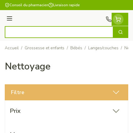
Aller au contenu
Conseil du pharmacien
Livraison rapide
Menu
Cherch
Rechercher
Accueil
/
Grossesse et enfants
/
Bébés
/
Langes/couches
/
Nett
Nettoyage
Filtre
Passer à la liste des produits
Prix
filter