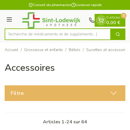
Diapositive 1 de 1
Aller au contenu
Conseil du pharmacien
Livraison rapide
0
0 articles
Menu
0,00 €
Recherche de médicaments et de suppl
Cherch
Rechercher
Accueil
/
Grossesse et enfants
/
Bébés
/
Sucettes et accessoires
Accessoires
Filtre
Articles
1
-
24
sur
64