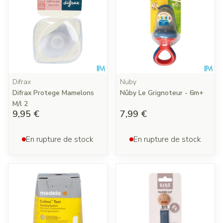
Difrax
Nuby
Difrax Protege Mamelons
Nûby Le Grignoteur - 6m+
M/l 2
9,95 €
7,99 €
En rupture de stock
En rupture de stock