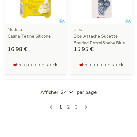
Medela
Bibs
Calma Tetine Silicone
Bibs Attache Sucette
Braided Petrol&baby Blue
16,98 €
15,95 €
En rupture de stock
En rupture de stock
Afficher
par page
Pages
Vous lisez actuellement la page
Page
Page
1
2
3