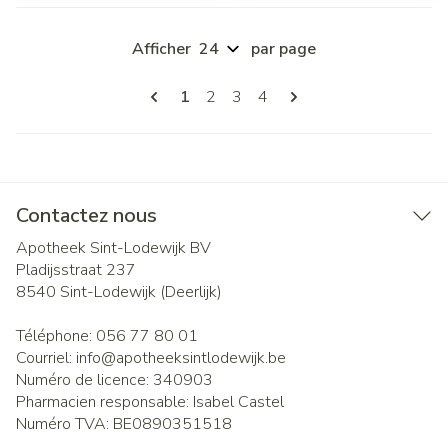
Afficher
par page
Pages
Vous lisez actuellement la page
Page
Page
Page
1
2
3
4
Contactez nous
Apotheek Sint-Lodewijk BV
Pladijsstraat 237
8540
Sint-Lodewijk (Deerlijk)
Téléphone:
056 77 80 01
Courriel:
info@
apotheeksintlodewijk.be
Numéro de licence:
340903
Pharmacien responsable:
Isabel Castel
Numéro TVA:
BE0890351518