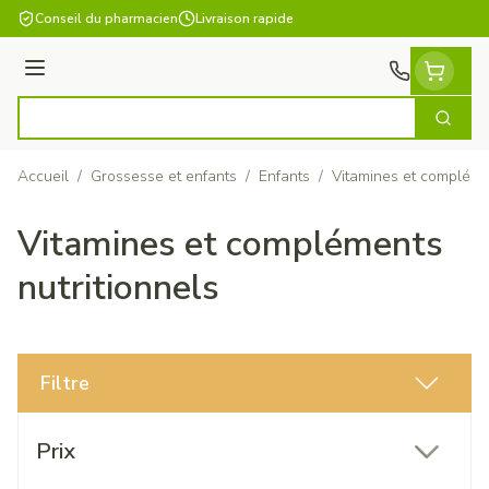
Aller au contenu
Conseil du pharmacien
Livraison rapide
Menu
Cherch
Rechercher
Accueil
/
Grossesse et enfants
/
Enfants
/
Vitamines et complémen
Vitamines et compléments
nutritionnels
Filtre
Passer à la liste des produits
Prix
filter