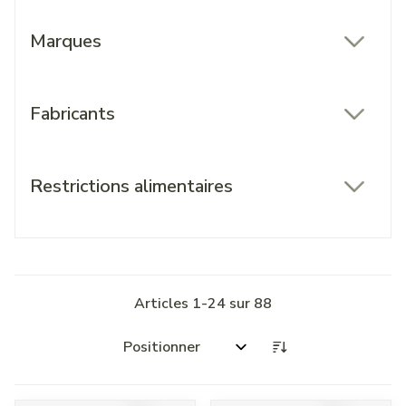
Marques
filter
Fabricants
filter
Restrictions alimentaires
filter
Articles
1
-
24
sur
88
Trier par: