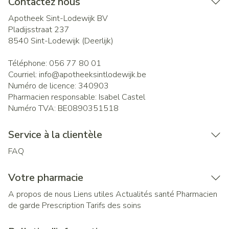
Contactez nous
Apotheek Sint-Lodewijk BV
Pladijsstraat 237
8540
Sint-Lodewijk (Deerlijk)
Téléphone:
056 77 80 01
Courriel:
info@
apotheeksintlodewijk.be
Numéro de licence:
340903
Pharmacien responsable:
Isabel Castel
Numéro TVA:
BE0890351518
Service à la clientèle
FAQ
Votre pharmacie
A propos de nous
Liens utiles
Actualités santé
Pharmacien
de garde
Prescription
Tarifs des soins