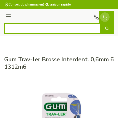
Aller au contenu
Conseil du pharmacien
Livraison rapide
Menu
Cherch
Rechercher
Gum Trav-ler Brosse Interdent. 0,6mm 6
1312m6