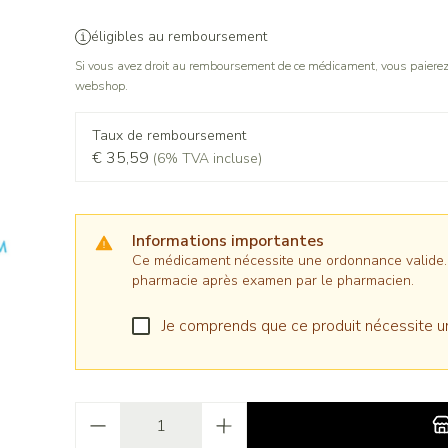
éligibles au remboursement
Si vous avez droit au remboursement de ce médicament, vous paierez 
webshop.
Taux de remboursement
€ 35,59
(6% TVA incluse)
Informations importantes
Ce médicament nécessite une ordonnance valide. Il
pharmacie après examen par le pharmacien.
Je comprends que ce produit nécessite u
Quantité