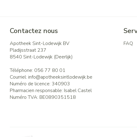
Contactez nous
Serv
Apotheek Sint-Lodewijk BV
FAQ
Pladijsstraat 237
8540
Sint-Lodewijk (Deerlijk)
Téléphone:
056 77 80 01
Courriel:
info@
apotheeksintlodewijk.be
Numéro de licence:
340903
Pharmacien responsable:
Isabel Castel
Numéro TVA:
BE0890351518