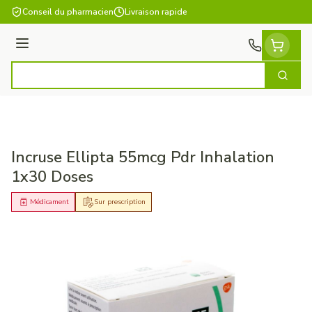
Aller au contenu
Conseil du pharmacien
Livraison rapide
Menu
Cherch
Rechercher
Incruse Ellipta 55mcg Pdr Inhalation
1x30 Doses
Médicament
Sur prescription