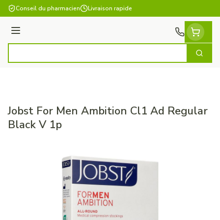
Aller au contenu
Conseil du pharmacien
Livraison rapide
Menu
Cherch
Rechercher
Jobst For Men Ambition Cl1 Ad Regular
Black V 1p