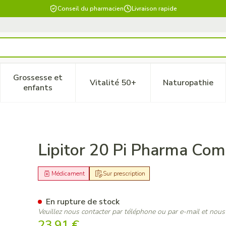
Conseil du pharmacien
Livraison rapide
Grossesse et
Vitalité 50+
Naturopathie
 catégorie Beauté, soins et hygiène
le sous-menu pour la catégorie Régime, alimentation & vitam
Afficher le sous-menu pour la catégorie Grossesse
Afficher le sous-menu pour la 
Afficher 
enfants
84 X 20mg Pip
Lipitor 20 Pi Pharma Co
Médicament
Sur prescription
En rupture de stock
Veuillez nous contacter par téléphone ou par e-mail et nous
23,91 €