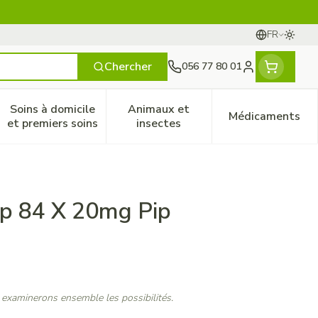
FR
Passer
Langues
Chercher
056 77 80 01
Menu client
Soins à domicile
Animaux et
Médicaments
ines
 et enfants
catégorie Vitalité 50+
le sous-menu pour la catégorie Naturopathie
Afficher le sous-menu pour la catégorie Soins à do
Afficher le sous-menu pour la
Afficher 
et premiers soins
insectes
mp 84 X 20mg Pip
 examinerons ensemble les possibilités.