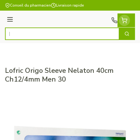
Aller au contenu
Conseil du pharmacien
Livraison rapide
Menu
Cherch
Rechercher
Lofric Origo Sleeve Nelaton 40cm
Ch12/4mm Men 30