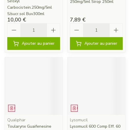
Siroxyl
250mg/5ml Sirop 250ml
Carbocistein.250mg/5ml
S/sucr.sol Buv300ml
10,00 €
7,89 €
Quantité
Quantité
Ajouter au panier
Ajouter au panier
Médicament
Médicament
Qualiphar
Lysomucil
Toularynx Guaifenesine
Lysomucil 600 Comp Eff. 60