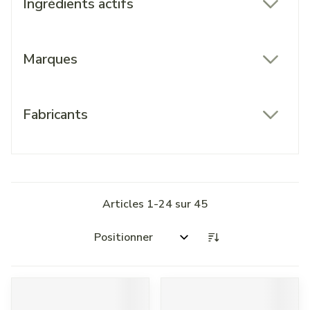
Ingrédients actifs
filter
Marques
filter
Fabricants
filter
Articles
1
-
24
sur
45
Trier par: