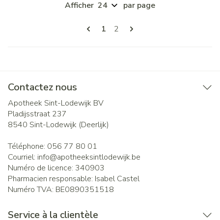
Afficher
par page
Pages
Vous lisez actuellement la page
Page
1
2
Contactez nous
Apotheek Sint-Lodewijk BV
Pladijsstraat 237
8540
Sint-Lodewijk (Deerlijk)
Téléphone:
056 77 80 01
Courriel:
info@
apotheeksintlodewijk.be
Numéro de licence:
340903
Pharmacien responsable:
Isabel Castel
Numéro TVA:
BE0890351518
Service à la clientèle