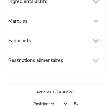
Ingrédients actifs
filter
Marques
filter
Fabricants
filter
Restrictions alimentaires
filter
Articles
1
-
24
sur
28
Trier par: