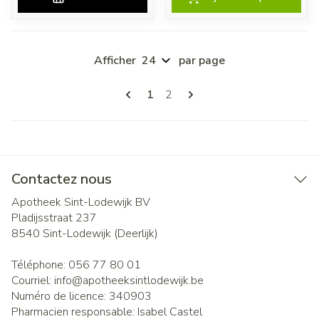
Afficher
par page
Pages
Vous lisez actuellement la page
Page
1
2
Contactez nous
Apotheek Sint-Lodewijk BV
Pladijsstraat 237
8540
Sint-Lodewijk (Deerlijk)
Téléphone:
056 77 80 01
Courriel:
info@
apotheeksintlodewijk.be
Numéro de licence:
340903
Pharmacien responsable:
Isabel Castel