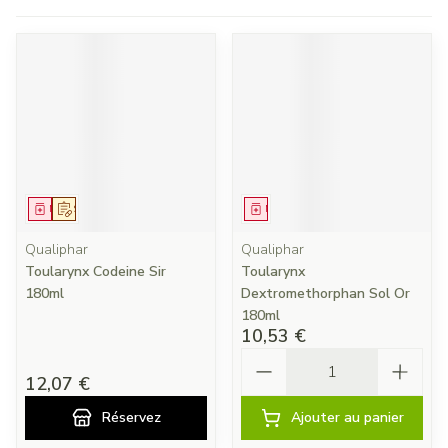
Médicament
Sur prescription
Médicament
Qualiphar
Qualiphar
Toularynx Codeine Sir
Toularynx
180ml
Dextromethorphan Sol Or
180ml
10,53 €
Quantité
12,07 €
Réservez
Ajouter au panier