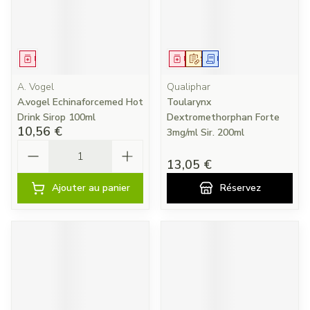
Médicament
Médicament
Sur prescription
Demande écrite
A. Vogel
Qualiphar
A.vogel Echinaforcemed Hot
Toularynx
Drink Sirop 100ml
Dextromethorphan Forte
10,56 €
3mg/ml Sir. 200ml
Quantité
13,05 €
Ajouter au panier
Réservez