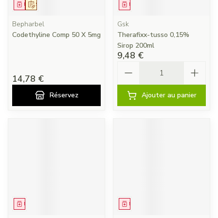
Médicament
Sur prescription
Médicament
Bepharbel
Gsk
Codethyline Comp 50 X 5mg
Therafixx-tusso 0,15%
Sirop 200ml
9,48 €
Quantité
14,78 €
Réservez
Ajouter au panier
Médicament
Médicament