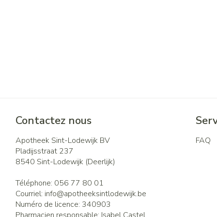
Contactez nous
Serv
Apotheek Sint-Lodewijk BV
FAQ
Pladijsstraat 237
8540
Sint-Lodewijk (Deerlijk)
Téléphone:
056 77 80 01
Courriel:
info@
apotheeksintlodewijk.be
Numéro de licence:
340903
Pharmacien responsable:
Isabel Castel