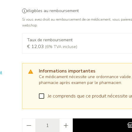
éligibles au remboursement
Si vous avez droit au remboursement de ce médicament, vous paierez 
webshop.
Taux de remboursement
€ 12,03
(6% TVA incluse)
Informations importantes
Ce médicament nécessite une ordonnance valide. Il
pharmacie après examen par le pharmacien.
Je comprends que ce produit nécessite u
Quantité