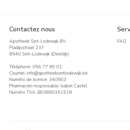
Contactez nous
Serv
Apotheek Sint-Lodewijk BV
FAQ
Pladijsstraat 237
8540
Sint-Lodewijk (Deerlijk)
Téléphone:
056 77 80 01
Courriel:
info@
apotheeksintlodewijk.be
Numéro de licence:
340903
Pharmacien responsable:
Isabel Castel
Numéro TVA:
BE0890351518