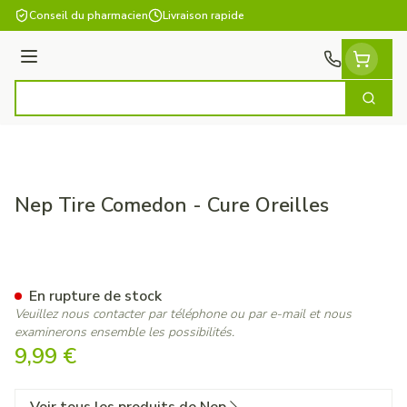
Aller au contenu
Conseil du pharmacien
Livraison rapide
Menu
Cherch
Rechercher
Nep Tire Comedon - Cure Oreilles
Nep Tire Comedon - Cure Orei
En rupture de stock
Veuillez nous contacter par téléphone ou par e-mail et nous
examinerons ensemble les possibilités.
9,99 €