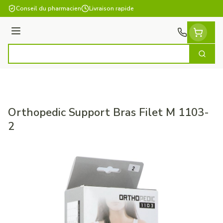
Aller au contenu
Conseil du pharmacien
Livraison rapide
Menu
Cherch
Rechercher
Orthopedic Support Bras Filet M 1103-
2