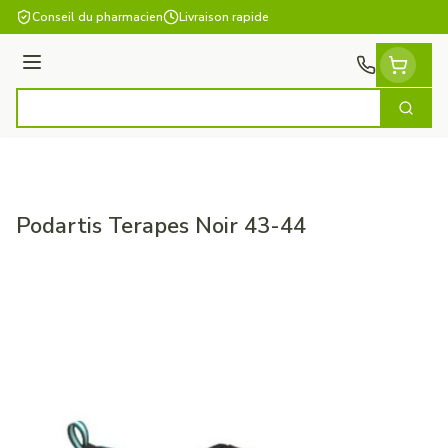
Aller au contenu
Conseil du pharmacien
Livraison rapide
Menu
Cherch
Rechercher
Podartis Terapes Noir 43-44