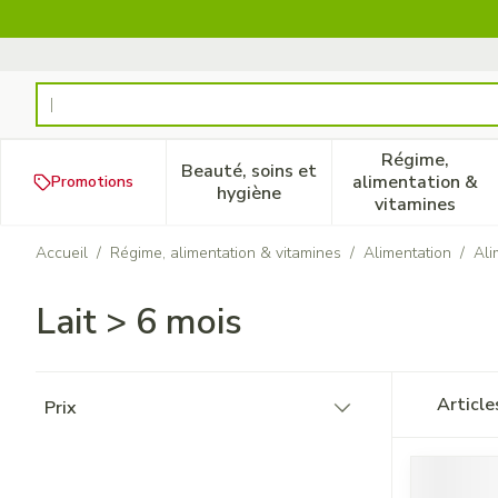
Aller au contenu
Rechercher
Régime,
Beauté, soins et
alimentation &
Promotions
Afficher le sous-menu pour la
Afficher 
hygiène
vitamines
Accueil
/
Régime, alimentation & vitamines
/
Alimentation
/
Ali
Lait > 6 mois
Passer à la liste des produits
Articl
Prix
filter