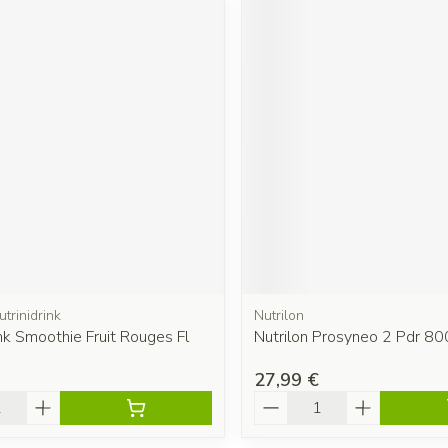
utrinidrink
Nutrilon
ink Smoothie Fruit Rouges Fl
Nutrilon Prosyneo 2 Pdr 80
27,99 €
é
Quantité