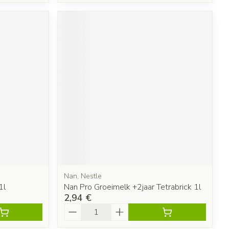
Nan, Nestle
1l
Nan Pro Groeimelk +2jaar Tetrabrick 1l
2,94 €
Quantité