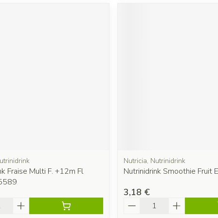
utrinidrink
Nutricia, Nutrinidrink
nk Fraise Multi F. +12m Fl
Nutrinidrink Smoothie Fruit 
5589
3,18 €
é
Quantité