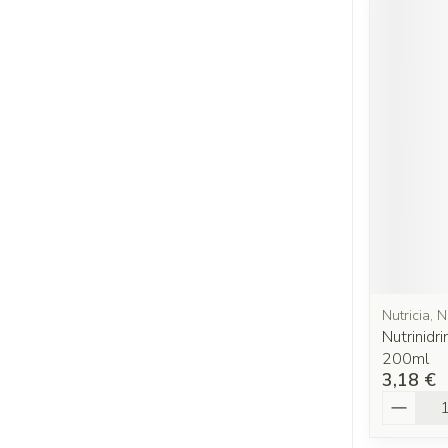
Nutricia, N
Nutrinidr
200ml
3,18 €
Quantit