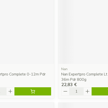
Nan
rtpro Complete 0-12m Pdr
Nan Expertpro Complete Lt 
36m Pdr 800g
22,83 €
é
Quantité