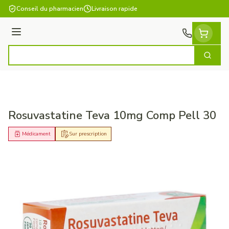
Aller au contenu
Conseil du pharmacien
Livraison rapide
Menu
Cherch
Rechercher
Rosuvastatine Teva 10mg Comp Pell 30
Médicament
Sur prescription