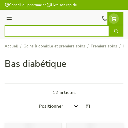
Aller au contenu
Conseil du pharmacien
Livraison rapide
Menu
Cherch
Rechercher
Accueil
/
Soins à domicile et premiers soins
/
Premiers soins
/
Ba
Bas diabétique
12
articles
Trier par: