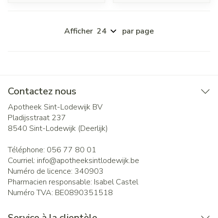
Afficher
par page
Contactez nous
Apotheek Sint-Lodewijk BV
Pladijsstraat 237
8540
Sint-Lodewijk (Deerlijk)
Téléphone:
056 77 80 01
Courriel:
info@
apotheeksintlodewijk.be
Numéro de licence:
340903
Pharmacien responsable:
Isabel Castel
Numéro TVA:
BE0890351518
Service à la clientèle