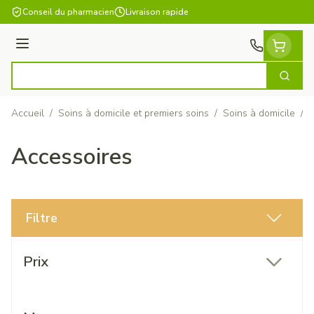
Aller au contenu
Conseil du pharmacien
Livraison rapide
Menu
Cherch
Rechercher
Accueil
/
Soins à domicile et premiers soins
/
Soins à domicile
/
A
Accessoires
Filtre
Passer à la liste des produits
Prix
filter