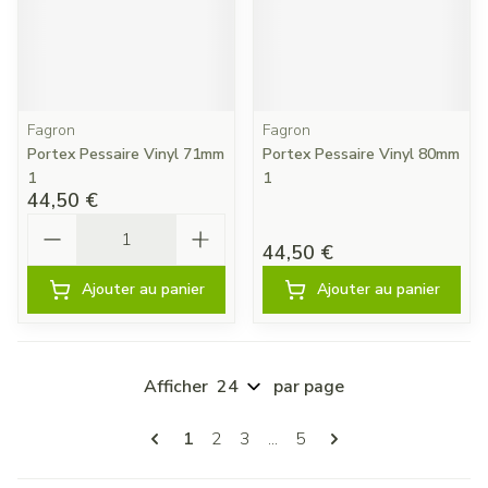
Fagron
Fagron
Portex Pessaire Vinyl 71mm
Portex Pessaire Vinyl 80mm
1
1
44,50 €
Quantité
44,50 €
Ajouter au panier
Ajouter au panier
Afficher
par page
Pages
Vous lisez actuellement la page
Page
Page
Page
1
2
3
...
5