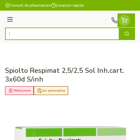
Aller au contenu
Conseil du pharmacien
Livraison rapide
Menu
Cherch
Rechercher
Spiolto Respimat 2,5/2,5 Sol Inh.cart.
3x60d S/inh
Médicament
Sur prescription