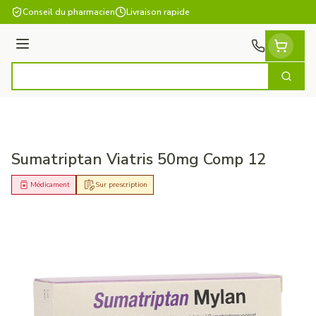
Aller au contenu
Conseil du pharmacien
Livraison rapide
Menu
Cherch
Rechercher
Sumatriptan Viatris 50mg Comp 12
Médicament
Sur prescription