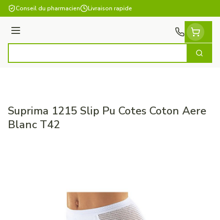
Aller au contenu
Conseil du pharmacien
Livraison rapide
Menu
Cherch
Rechercher
Suprima 1215 Slip Pu Cotes Coton Aere
Blanc T42