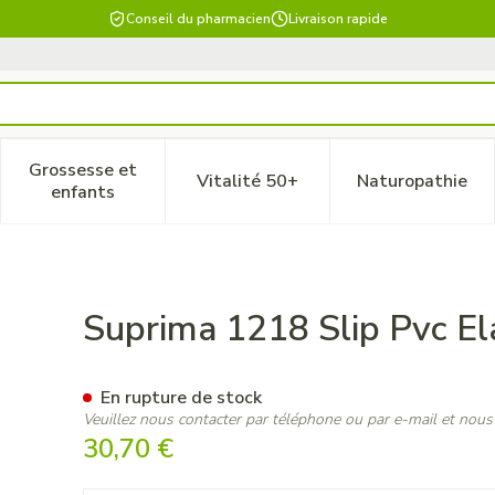
Conseil du pharmacien
Livraison rapide
Grossesse et
Vitalité 50+
Naturopathie
 catégorie Beauté, soins et hygiène
le sous-menu pour la catégorie Régime, alimentation & vitam
Afficher le sous-menu pour la catégorie Grossesse
Afficher le sous-menu pour la 
Afficher 
enfants
 Large Taille/jambe T58
Suprima 1218 Slip Pvc El
En rupture de stock
Veuillez nous contacter par téléphone ou par e-mail et nous
30,70 €