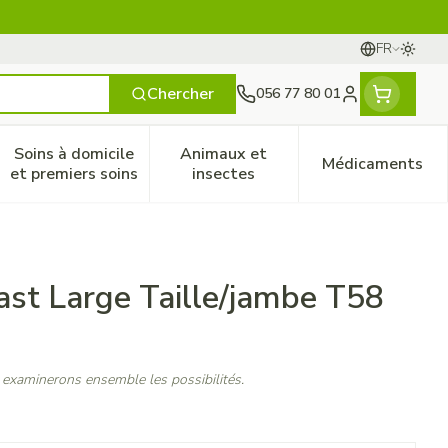
FR
Passer
Langues
Chercher
056 77 80 01
Menu client
Soins à domicile
Animaux et
Médicaments
ines
 et enfants
catégorie Vitalité 50+
le sous-menu pour la catégorie Naturopathie
Afficher le sous-menu pour la catégorie Soins à do
Afficher le sous-menu pour la
Afficher 
et premiers soins
insectes
ast Large Taille/jambe T58
 examinerons ensemble les possibilités.