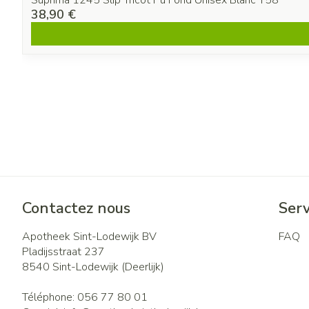
Suprima 1245 Slip Tricot Pu Fond Unisex Blanc T58
38,90 €
Contactez nous
Serv
Apotheek Sint-Lodewijk BV
FAQ
Pladijsstraat 237
8540
Sint-Lodewijk (Deerlijk)
Téléphone:
056 77 80 01