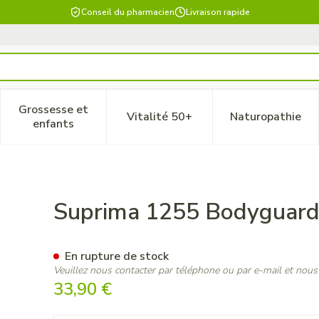
Conseil du pharmacien
Livraison rapide
Grossesse et
Vitalité 50+
Naturopathie
 catégorie Beauté, soins et hygiène
le sous-menu pour la catégorie Régime, alimentation & vitam
Afficher le sous-menu pour la catégorie Grossesse
Afficher le sous-menu pour la 
Afficher 
enfants
p Coton Kids 164
Suprima 1255 Bodyguard 
En rupture de stock
Veuillez nous contacter par téléphone ou par e-mail et nous
33,90 €