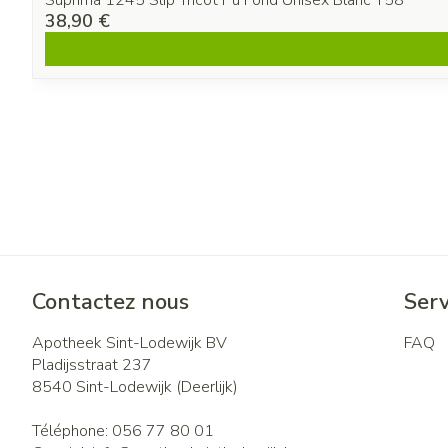
Suprima 1245 Slip Tricot Pu Fond Unisex Blanc T58
38,90 €
Contactez nous
Serv
Apotheek Sint-Lodewijk BV
FAQ
Pladijsstraat 237
8540
Sint-Lodewijk (Deerlijk)
Téléphone:
056 77 80 01