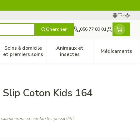
FR
Passer
Langues
Chercher
056 77 80 01
Menu client
Soins à domicile
Animaux et
Médicaments
ines
 et enfants
catégorie Vitalité 50+
le sous-menu pour la catégorie Naturopathie
Afficher le sous-menu pour la catégorie Soins à do
Afficher le sous-menu pour la
Afficher 
et premiers soins
insectes
Slip Coton Kids 164
 examinerons ensemble les possibilités.