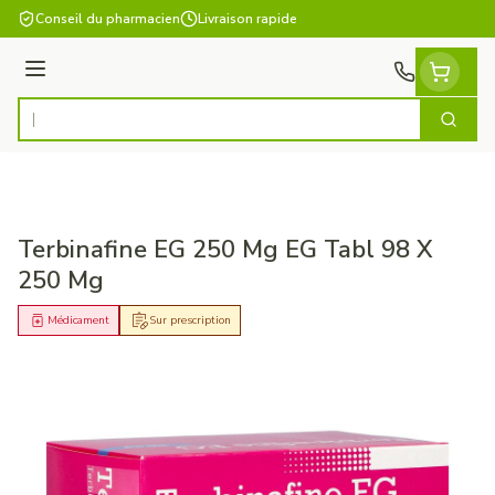
Aller au contenu
Conseil du pharmacien
Livraison rapide
Menu
Cherch
Rechercher
Terbinafine EG 250 Mg EG Tabl 98 X
250 Mg
Médicament
Sur prescription