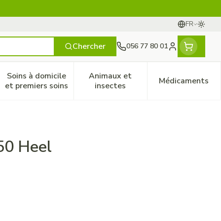
FR
Passer
Langues
Chercher
056 77 80 01
Menu client
Soins à domicile
Animaux et
Médicaments
ines
 et enfants
catégorie Vitalité 50+
le sous-menu pour la catégorie Naturopathie
Afficher le sous-menu pour la catégorie Soins à do
Afficher le sous-menu pour la
Afficher 
et premiers soins
insectes
50 Heel