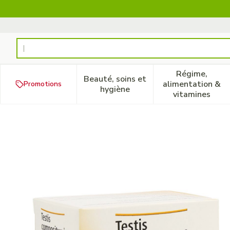
Aller au contenu
Rechercher
Régime,
Beauté, soins et
alimentation &
Promotions
Afficher le sous-menu pour la
Afficher 
hygiène
vitamines
Testis Compositum Tabl 50 