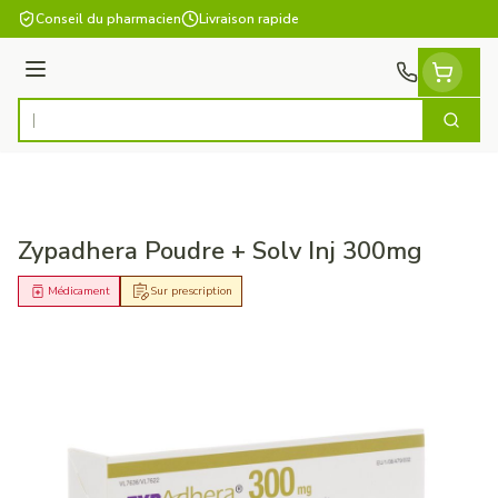
Aller au contenu
Conseil du pharmacien
Livraison rapide
Menu
Cherch
Rechercher
Zypadhera Poudre + Solv Inj 300mg
Médicament
Sur prescription