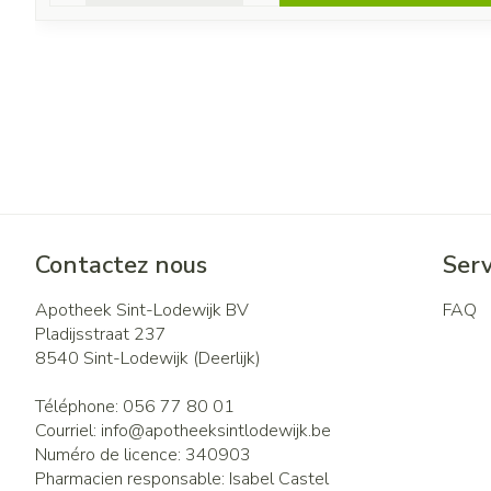
Contactez nous
Serv
Apotheek Sint-Lodewijk BV
FAQ
Pladijsstraat 237
8540
Sint-Lodewijk (Deerlijk)
Téléphone:
056 77 80 01
Courriel:
info@
apotheeksintlodewijk.be
Numéro de licence:
340903
Pharmacien responsable:
Isabel Castel