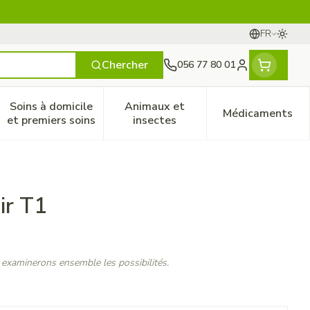
FR
Passer
Langues
Chercher
056 77 80 01
Menu client
Soins à domicile
Animaux et
Médicaments
ines
 et enfants
catégorie Vitalité 50+
le sous-menu pour la catégorie Naturopathie
Afficher le sous-menu pour la catégorie Soins à do
Afficher le sous-menu pour la
Afficher 
et premiers soins
insectes
ir T1
 examinerons ensemble les possibilités.