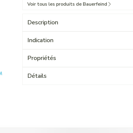
Voir tous les produits de Bauerfeind
Description
Indication
Propriétés
Détails
 l'aide de la touche de tabulation. Vous pouvez sauter le carrouse
ation en carrousel