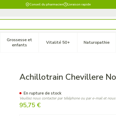
Conseil du pharmacien
Livraison rapide
Grossesse et
Vitalité 50+
Naturopathie
 catégorie Beauté, soins et hygiène
le sous-menu pour la catégorie Régime, alimentation & vitam
Afficher le sous-menu pour la catégorie Grossesse
Afficher le sous-menu pour la 
Afficher 
enfants
T1
Achillotrain Chevillere No
En rupture de stock
Veuillez nous contacter par téléphone ou par e-mail et nous
95,75 €