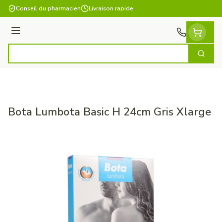
Aller au contenu
Conseil du pharmacien
Livraison rapide
Menu
Cherch
Rechercher
Bota Lumbota Basic H 24cm Gris Xlarge