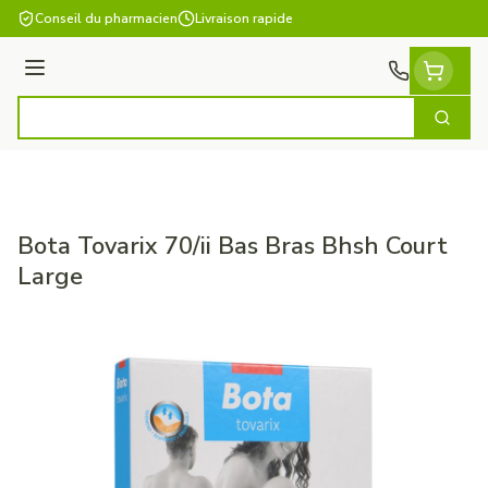
Aller au contenu
Conseil du pharmacien
Livraison rapide
Menu
Cherch
Rechercher
Bota Tovarix 70/ii Bas Bras Bhsh Court
Large