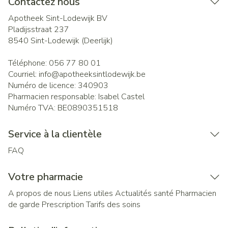
Contactez nous
Apotheek Sint-Lodewijk BV
Pladijsstraat 237
8540
Sint-Lodewijk (Deerlijk)
Téléphone:
056 77 80 01
Courriel:
info@
apotheeksintlodewijk.be
Numéro de licence:
340903
Pharmacien responsable:
Isabel Castel
Numéro TVA:
BE0890351518
Service à la clientèle
FAQ
Votre pharmacie
A propos de nous
Liens utiles
Actualités santé
Pharmacien
de garde
Prescription
Tarifs des soins