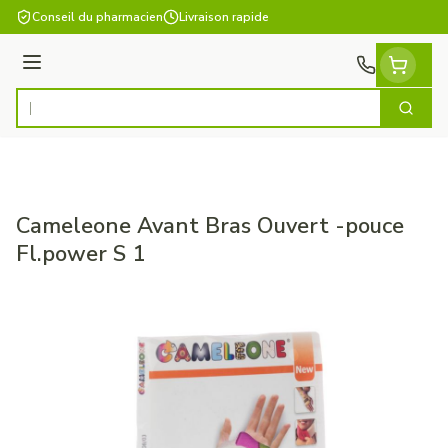
Aller au contenu
Conseil du pharmacien
Livraison rapide
Menu
Cherch
Rechercher
Cameleone Avant Bras Ouvert -pouce
Fl.power S 1