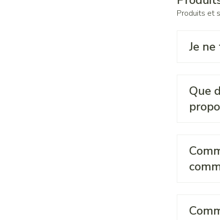
Produits
Produits et 
Je ne
Que do
propo
Comme
comma
Comme