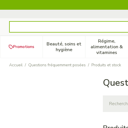
Aller au contenu
Rechercher
Régime,
Beauté, soins et
alimentation &
Promotions
Afficher le sous-menu pour la
Afficher 
hygiène
vitamines
Accueil
/
Questions fréquemment posées
/
Produits et stock
Quest