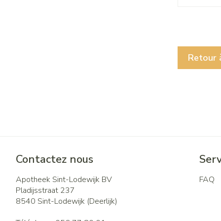
Retour à
Contactez nous
Serv
Apotheek Sint-Lodewijk BV
FAQ
Pladijsstraat 237
8540
Sint-Lodewijk (Deerlijk)